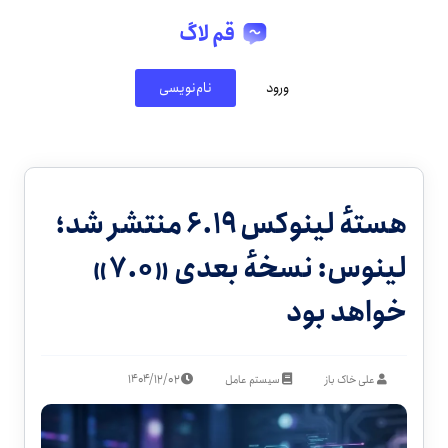
قم لاگ
ورود
نام‌نویسی
هستهٔ لینوکس ۶.۱۹ منتشر شد؛
لینوس: نسخهٔ بعدی «۷.۰»
خواهد بود
۱۴۰۴/۱۲/۰۲
علی خاک باز
سیستم عامل