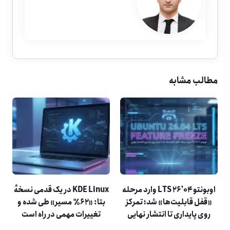
مطالب مشابه
اوبونتو ۲۶٫۰۴ LTS وارد مرحله
KDE Linux در یک قدمی نسخهٔ
«قفل قابلیت‌ها» شد؛ تمرکز
بتا: «۶۲٪ مسیر» طی شده و
روی پایداری تا انتشار نهایی
تغییرات مهمی در راه است